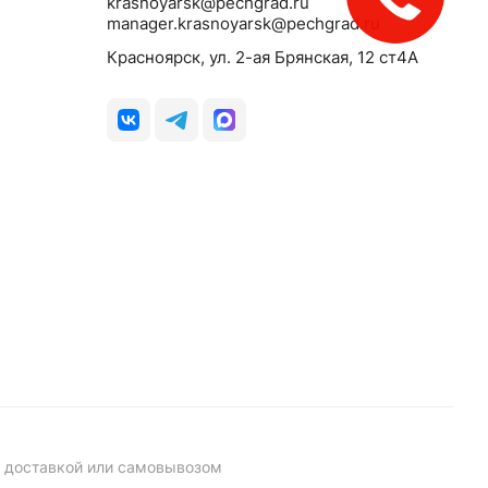
krasnoyarsk@pechgrad.ru
звонок!
manager.krasnoyarsk@pechgrad.ru
Красноярск, ул. 2-ая Брянская, 12 ст4А
с доставкой или самовывозом