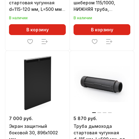
стартовая чугунная
шибером 115/1000,
d=115-120 мм, L=500 мм,
НИЖНЯЯ труба,
для печей ВЕЗУВИЙ
шиберный блок,
В наличии
В наличии
ВЕРХНЯЯ труба, ГЕФЕСТ
В корзину
В корзину
7 000 руб.
5 870 руб.
Экран защитный
Труба дымохода
боковой 30, 896х1002
стартовая чугунная