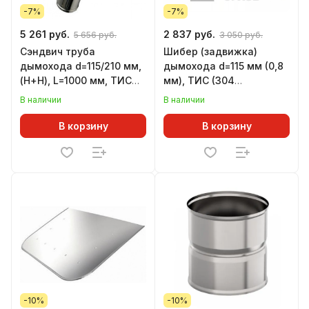
-7%
-7%
5 261 руб.
2 837 руб.
5 656 руб.
3 050 руб.
Сэндвич труба
Шибер (задвижка)
дымохода d=115/210 мм,
дымохода d=115 мм (0,8
(Н+Н), L=1000 мм, ТИС
мм), ТИС (304
(0,8 мм) (304 ПРЕМИУМ)
ПРЕМИУМ)
В наличии
В наличии
В корзину
В корзину
-10%
-10%