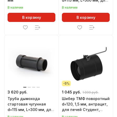
мм
d=115 мм, L=500 мм, для
печей НМК
В наличии
В наличии
В корзину
В корзину
-5%
3 620 руб.
1 045 руб.
1 099 руб.
Труба дымохода
Шибер ТМФ поворотный
стартовая чугунная
d=120, 1,5 мм, антрацит,
d=115 мм, L=300 мм, для
для печей Студент,
печей НМК
Инженер, Гимназист,
В наличии
В наличии