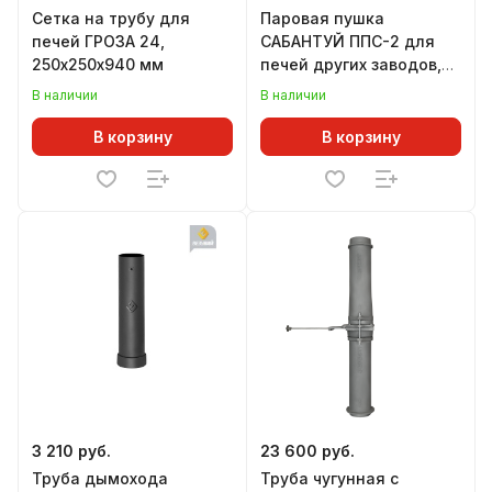
Сетка на трубу для
Паровая пушка
печей ГРОЗА 24,
САБАНТУЙ ППС-2 для
250х250х940 мм
печей других заводов,
совместимость в
В наличии
В наличии
описании
В корзину
В корзину
3 210 руб.
23 600 руб.
Труба дымохода
Труба чугунная с