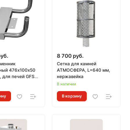
руб.
8 700 руб.
менник
Сетка для камней
ный 476х100х50
АТМОСФЕРА, L=640 мм,
, для печей GFS
нержавейка
0
и
В наличии
ину
В корзину