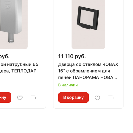
руб.
11 110 руб.
ной натрубный 65
Дверца со стеклом ROBAX
уцера, ТЕПЛОДАР
16’’ c обрамлением для
печей ПАНОРАМА НОВАЯ
и
РУСЬ, ЛАГУНА, ДОМНА
В наличии
ину
В корзину