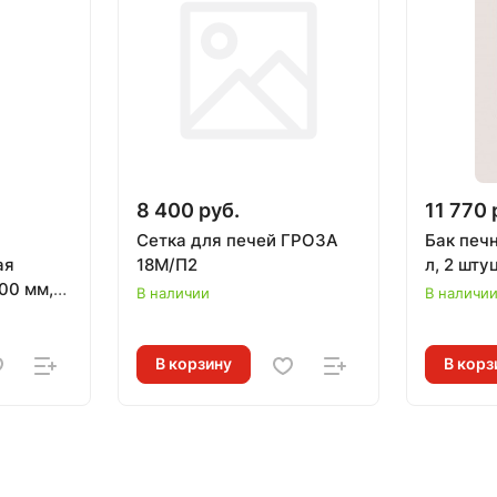
8 400 руб.
11 770 
Сетка для печей ГРОЗА
Бак печ
ая
18М/П2
л, 2 шт
00 мм,
В наличии
В наличи
ИЙ
В корзину
В корз