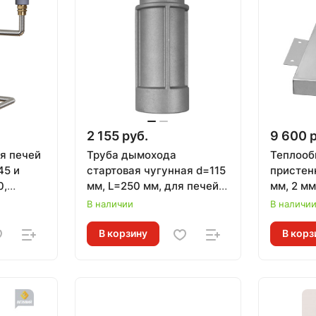
2 155 руб.
9 600 
я печей
Труба дымохода
Теплооб
45 и
стартовая чугунная d=115
пристен
0,
мм, L=250 мм, для печей
мм, 2 мм
,
ЛИТКОМ
ЗК 25, 3
В наличии
В наличи
В корзину
В корз