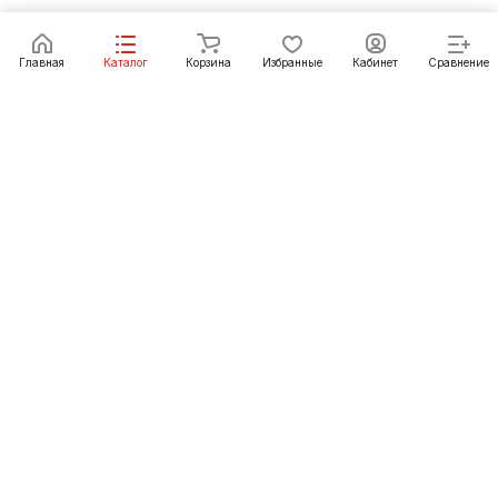
Под заказ
Главная
Каталог
Корзина
Избранные
Кабинет
Сравнение
Как купить
Подарки
О Компании
8 (391) 222-07-27
krasnoyarsk@pechgrad.ru
manager.krasnoyarsk@pechgrad.ru
Красноярск, ул. 2-ая Брянская, 12 ст4А