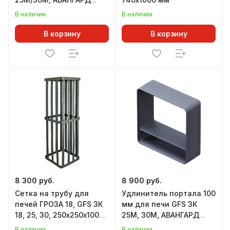
24М/25М
В наличии
В наличии
В корзину
В корзину
8 300 руб.
8 900 руб.
Сетка на трубу для
Удлинитель портала 100
печей ГРОЗА 18, GFS ЗК
мм для печи GFS ЗК
18, 25, 30, 250х250х1000
25М, 30М, АВАНГАРД
мм
24М, 25М
В наличии
В наличии