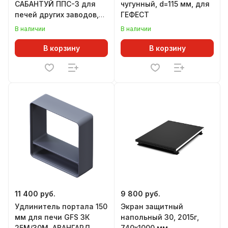
САБАНТУЙ ППС-3 для
чугунный, d=115 мм, для
печей других заводов,
ГЕФЕСТ
совместимость в
В наличии
В наличии
описании
В корзину
В корзину
11 400 руб.
9 800 руб.
Удлинитель портала 150
Экран защитный
мм для печи GFS ЗК
напольный 30, 2015г,
25М/30М, АВАНГАРД
740х1000 мм