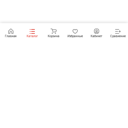
Под заказ
Главная
Каталог
Корзина
Избранные
Кабинет
Сравнение
Как купить
Подарки
О Компании
8 (391) 222-07-27
krasnoyarsk@pechgrad.ru
manager.krasnoyarsk@pechgrad.ru
Красноярск, ул. 2-ая Брянская, 12 ст4А