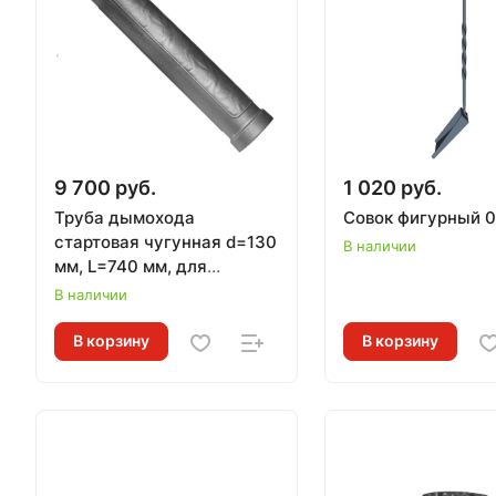
9 700 руб.
1 020 руб.
Труба дымохода
Совок фигурный 
стартовая чугунная d=130
В наличии
мм, L=740 мм, для
каминов, черная
В наличии
В корзину
В корзину