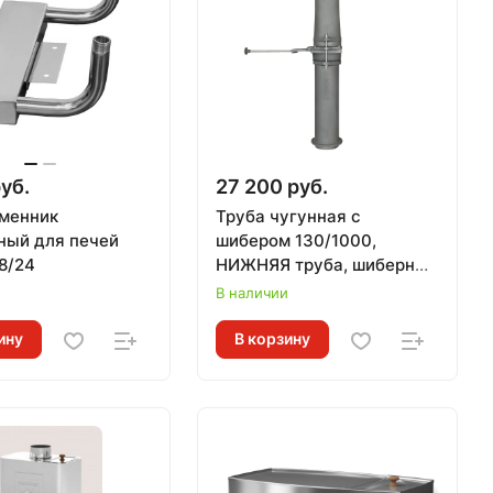
уб.
27 200 руб.
менник
Труба чугунная с
ный для печей
шибером 130/1000,
8/24
НИЖНЯЯ труба, шиберный
блок, ВЕРХНЯЯ труба,
и
В наличии
ГЕФЕСТ
ину
В корзину