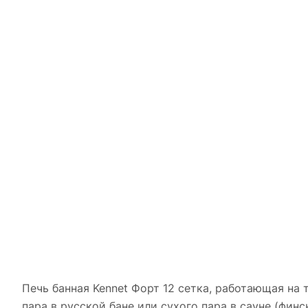
Печь банная Kennet Форт 12 сетка, работающая на 
пара в русской бане или сухого пара в сауне (фин