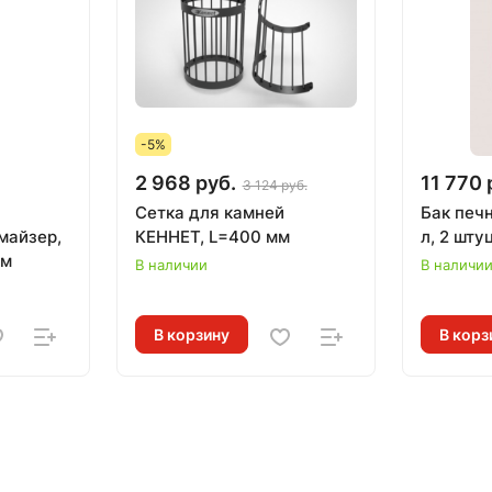
-5%
2 968 руб.
11 770 
3 124 руб.
Сетка для камней
Бак печ
майзер,
КЕННЕТ, L=400 мм
л, 2 шт
мм
В наличии
В наличи
В корзину
В корз