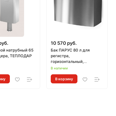
руб.
10 570 руб.
ной натрубный 65
Бак ПАРУС 80 л для
уцера, ТЕПЛОДАР
регистра,
горизонтальный,
и
ТЕПЛОДАР
В наличии
ину
В корзину