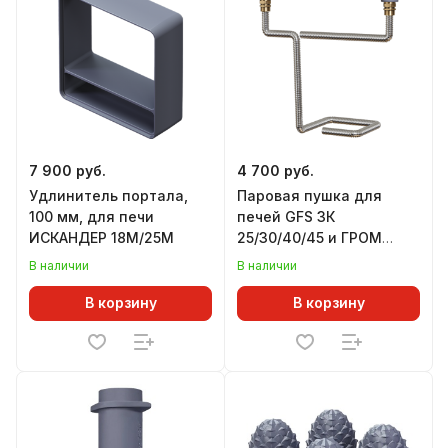
7 900 руб.
4 700 руб.
Удлинитель портала,
Паровая пушка для
100 мм, для печи
печей GFS ЗК
ИСКАНДЕР 18М/25М
25/30/40/45 и ГРОМ
30/40/50/80, комплект
В наличии
В наличии
УРАГАН, верхний подвод
В корзину
В корзину