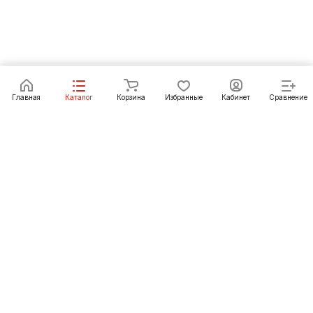
В корзину
Главная
Каталог
Корзина
Избранные
Кабинет
Сравнение
Как купить
Подарки
О Компании
8 (391) 222-07-27
krasnoyarsk@pechgrad.ru
manager.krasnoyarsk@pechgrad.ru
Красноярск, ул. 2-ая Брянская, 12 ст4А