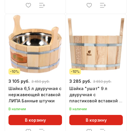
-10%
-10%
3 105 руб.
3 285 руб.
3 450 руб.
3 650 руб.
Шайка 6,5 л двуручная с
Шайка "ушат" 9 л
нержавеющей вставкой
двуручная с
ЛИПА Банные штучки
пластиковой вставкой с
орнаментом
В наличии
В наличии
"Цветочный орнамент"
ЛИПА Банные штучки
В корзину
В корзину