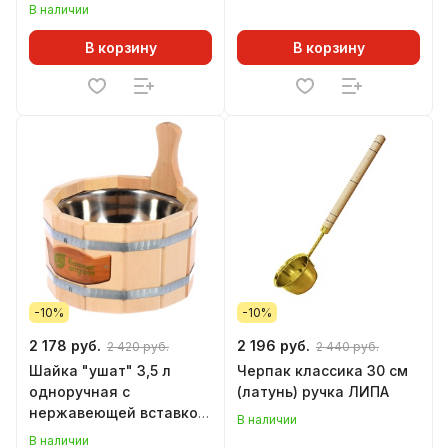
В наличии
В корзину
В корзину
-10%
-10%
2 178 руб.
2 196 руб.
2 420 руб.
2 440 руб.
Шайка "ушат" 3,5 л
Черпак классика 30 см
одноручная с
(латунь) ручка ЛИПА
нержавеющей вставкой
В наличии
ЛИПА Банные штучки
В наличии