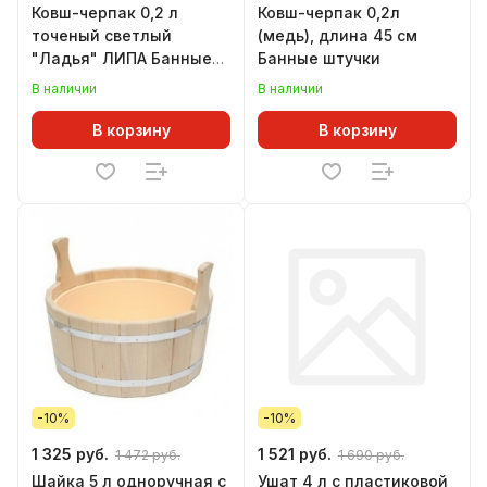
Ковш-черпак 0,2 л
Ковш-черпак 0,2л
точеный светлый
(медь), длина 45 см
"Ладья" ЛИПА Банные
Банные штучки
штучки
В наличии
В наличии
В корзину
В корзину
-10%
-10%
1 325 руб.
1 521 руб.
1 472 руб.
1 690 руб.
Шайка 5 л одноручная с
Ушат 4 л с пластиковой