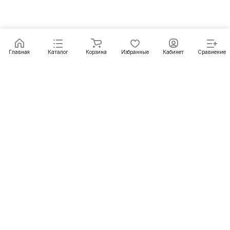
Главная
Каталог
Корзина
Избранные
Кабинет
Сравнение
Как купить
Подарки
О Компании
8 (391) 222-07-27
krasnoyarsk@pechgrad.ru
manager.krasnoyarsk@pechgrad.ru
Красноярск, ул. 2-ая Брянская, 12 ст4А