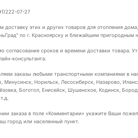
91)222-07-27
 доставку этих и других товаров для отопления дома
чьГрад" по г. Красноярску и ближайшим пригородным 
мо согласование сроков и времени доставки товара. У
лайн-консультанта.
вляем заказы любыми транспортными компаниями в нас
к, Минусинск, Норильск, Лесосибирск, Назарово, Илан
ёзовка, Боготол, Енисейск, Шушенское, Кодинск, Бород
т.д.
нии заказа в поле «Комментарии» укажите Ваши пожел
аш город или населенный пункт.