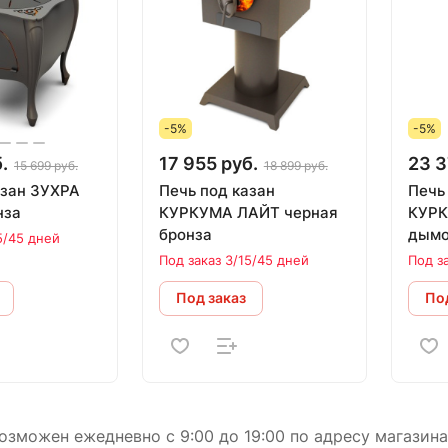
-5%
-5%
.
17 955 руб.
23 3
15 699 руб.
18 899 руб.
азан ЗУХРА
Печь под казан
Печь
нза
КУРКУМА ЛАЙТ черная
КУРК
бронза
дымо
5/45 дней
наст
Под заказ 3/15/45 дней
Под з
Под заказ
Под
зможен ежедневно с 9:00 до 19:00 по адресу магазина в