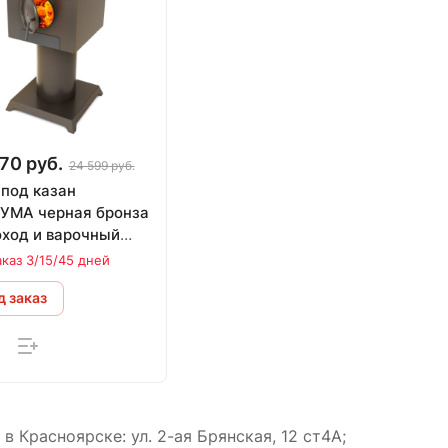
70 руб.
24 599 руб.
 под казан
УМА черная бронза
ход и варочный
ил в комплекте
аказ 3/15/45 дней
 заказ
 Красноярске: ул. 2-ая Брянская, 12 ст4А;