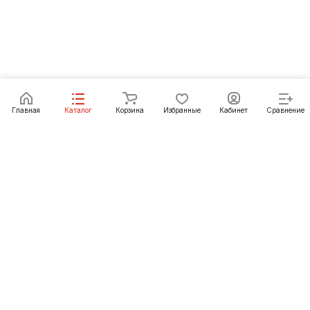
Главная
Каталог
Корзина
Избранные
Кабинет
Сравнение
Как купить
Подарки
О Компании
8 (391) 222-07-27
krasnoyarsk@pechgrad.ru
manager.krasnoyarsk@pechgrad.ru
Красноярск, ул. 2-ая Брянская, 12 ст4А