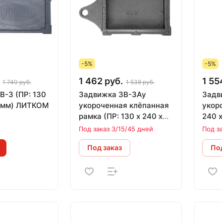
-5%
-5%
1 462 руб.
1 55
1 740 руб.
1 538 руб.
Р: 130
Задвижка 3В-3Ау
Задв
0 мм) ЛИТКОМ
укороченная клёпанная
укорочен
рамка (ПР: 130 х 240 х
240 
390 мм) ЛИТКОМ(СНЯТА
Под заказ 3/15/45 дней
Под з
С ПРОИЗВОДСТВА)
Под заказ
Под