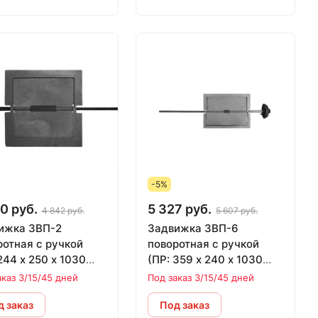
-5%
0 руб.
5 327 руб.
4 842 руб.
5 607 руб.
ижка 3ВП-2
Задвижка 3ВП-6
ротная с ручкой
поворотная с ручкой
244 х 250 х 1030
(ПР: 359 х 240 х 1030
ЛИТКОМ
мм) ЛИТКОМ
аказ 3/15/45 дней
Под заказ 3/15/45 дней
 заказ
Под заказ