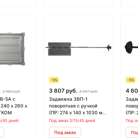
-5%
-5%
.
3 807 руб.
4 60
3 982 руб.
4 007 руб.
В-5А с
Задвижка 3ВП-1
Задв
поворотная с ручкой
пово
ИТКОМ
(ПР: 274 х 140 х 1030 мм)
(ПР: 
ЛИТКОМ
мм) 
5/45 дней
Под заказ 3/15/45 дней
Под з
Под заказ
Под