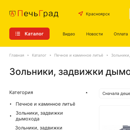
Красноярск
Каталог
Видео
Новости
Оплата
Главная
Каталог
Печное и каминное литьё
Зольники
Зольники, задвижки дым
Категория
Сначала деш
Печное и каминное литьё
Зольники, задвижки
дымохода
Зольники, задвижки