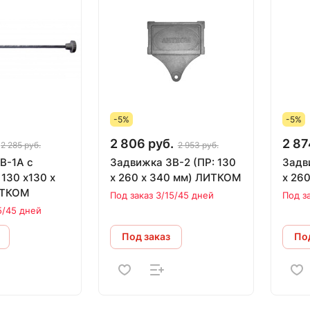
-5%
-5%
2 806 руб.
2 87
2 285 руб.
2 953 руб.
В-1А с
Задвижка 3В-2 (ПР: 130
Задвижк
х 260 х 340 мм) ЛИТКОМ
х 26
ИТКОМ
Под заказ 3/15/45 дней
Под з
5/45 дней
Под заказ
Под