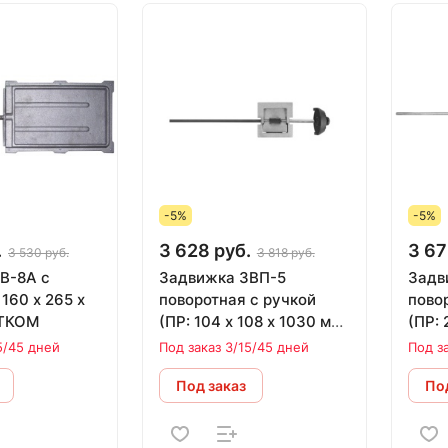
-5%
-5%
.
3 628 руб.
3 67
3 530 руб.
3 818 руб.
В-8А с
Задвижка 3ВП-5
Задв
поворотная с ручкой
пово
ИТКОМ
(ПР: 104 х 108 х 1030 мм)
(ПР: 
ЛИТКОМ
ЛИТ
5/45 дней
Под заказ 3/15/45 дней
Под з
Под заказ
Под