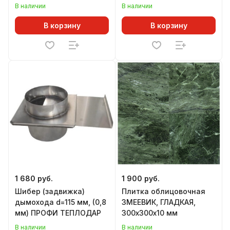
печей ОГОНЬ-БАТАРЕЯ
Мини, Каменка Мини,
В наличии
В наличии
Каменка, Паленица,
Терма-Каменка Мини,
В корзину
В корзину
Терма-Каменка
1 680 руб.
1 900 руб.
Шибер (задвижка)
Плитка облицовочная
дымохода d=115 мм, (0,8
ЗМЕЕВИК, ГЛАДКАЯ,
мм) ПРОФИ ТЕПЛОДАР
300х300х10 мм
В наличии
В наличии