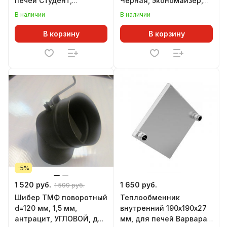
печей Студент,
Черная, экономайзер,
Инженер, Гимназист,
L=900 мм
В наличии
В наличии
Золушка, Огонь-
батарея, Лайт
В корзину
В корзину
-5%
1 520 руб.
1 650 руб.
1 599 руб.
Шибер ТМФ поворотный
Теплообменник
d=120 мм, 1,5 мм,
внутренний 190х190х27
антрацит, УГЛОВОЙ, для
мм, для печей Варвара: