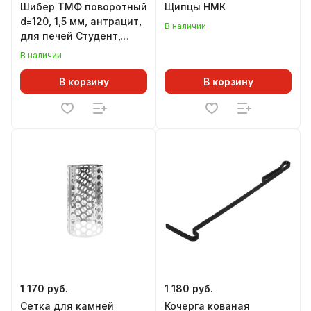
Шибер ТМФ поворотный
Щипцы НМК
d=120, 1,5 мм, антрацит,
В наличии
для печей Студент,
Инженер, Гимназист,
В наличии
Профессор, Золушка,
Огонь-батарея, Лайт
В корзину
В корзину
1 170 руб.
1 180 руб.
Сетка для камней
Кочерга кованая