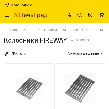
Красноярск
Главная
Каталог
Печное и каминное литьё
Колосники
Колосники FIREWAY
4 товара
Фильтр
Сначала дешевые