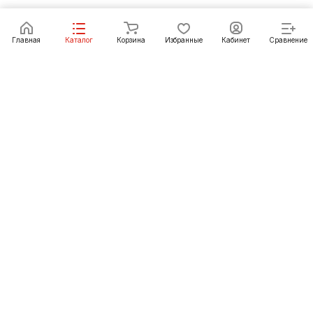
Под заказ
Главная
Каталог
Корзина
Избранные
Кабинет
Сравнение
Как купить
Подарки
О Компании
8 (391) 222-07-27
krasnoyarsk@pechgrad.ru
manager.krasnoyarsk@pechgrad.ru
Красноярск, ул. 2-ая Брянская, 12 ст4А