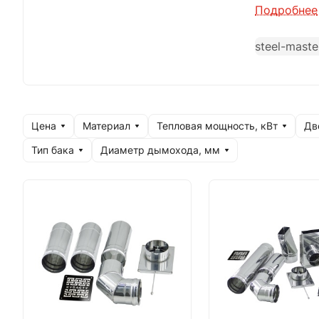
обустройст
Подробнее
дымоходы, 
steel-maste
мы исполь
прочность
дальновидн
Цена
Материал
Тепловая мощность, кВт
Дв
Тип бака
Диаметр дымохода, мм