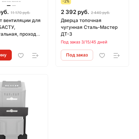
-2%
руб.
2 392 руб.
11 170 руб.
2 440 руб.
т вентиляции для
Дверца топочная
БАСТУ,
чугунная Сталь-Мастер
тальная, проход
ДТ-3
ену (AISI 430)
и
Под заказ 3/15/45 дней
ину
Под заказ