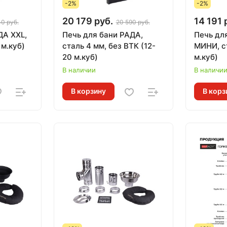
-2%
-2%
20 179 руб.
14 191 
40 руб.
20 590 руб.
ДА XXL,
Печь для бани РАДА,
Печь дл
 м.куб)
сталь 4 мм, без ВТК (12-
МИНИ, с
20 м.куб)
м.куб)
В наличии
В наличи
В корзину
В корз