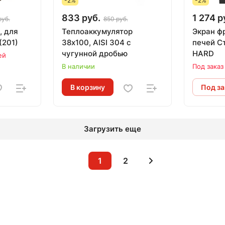
-2%
-2%
833 руб.
1 274 р
руб.
850 руб.
, для
Теплоаккумулятор
Экран ф
(201)
38х100, AISI 304 с
печей С
чугунной дробью
HARD
ей
В наличии
Под заказ
В корзину
Под за
Загрузить еще
1
2