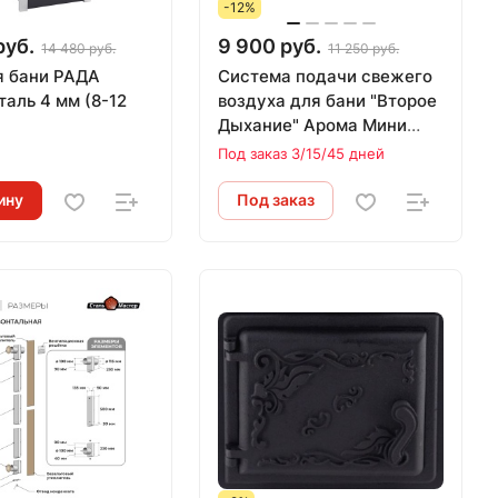
-12%
руб.
9 900 руб.
14 480 руб.
11 250 руб.
я бани РАДА
Система подачи свежего
таль 4 мм (8-12
воздуха для бани "Второе
Дыхание" Арома Мини
(430)
и
Под заказ 3/15/45 дней
ину
Под заказ