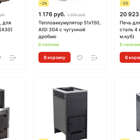
-2%
-2%
1 176 руб.
20 923
уб.
1 200 руб.
, для
Теплоаккумулятор 51х150,
Печь дл
(430)
AISI 304 с чугунной
сталь 4
дробью
м.куб)
В наличии
В наличи
В корзину
В корз