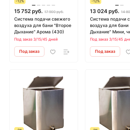
-12%
-12%
15 752 руб.
13 024 руб.
17 900 руб.
14 80
Система подачи свежего
Система подачи 
воздуха для бани "Второе
воздуха для бани
Дыхание" Арома (430)
Дыхание" Мини, 
(430)
Под заказ 3/15/45 дней
Под заказ 3/15/45 дн
Под заказ
Под заказ