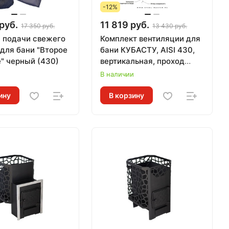
-12%
руб.
11 819 руб.
17 350 руб.
13 430 руб.
 подачи свежего
Комплект вентиляции для
 для бани "Второе
бани КУБАСТУ, AISI 430,
" черный (430)
вертикальная, проход
через перекрытие, кровлю
и
В наличии
ину
В корзину