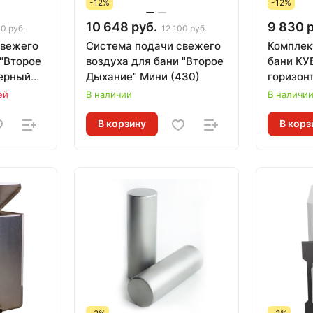
-12%
-12%
10 648 руб.
9 830 
0 руб.
12 100 руб.
свежего
Система подачи свежего
Комплек
 "Второе
воздуха для бани "Второе
бани КУ
черный
Дыхание" Мини (430)
горизон
через ст
ей
В наличии
В наличи
В корзину
В корз