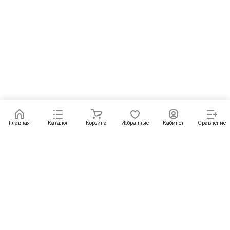
Главная
Каталог
Корзина
Избранные
Кабинет
Сравнение
Как купить
Подарки
О Компании
8 (391) 222-07-27