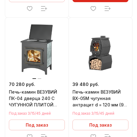
70 280 руб.
39 480 руб.
Печь-камин ВЕЗУВИЙ
Печь-камин ВЕЗУВИЙ
ПК-04 дверца 240 С
ВХ-05М чугунная
ЧУГУННОЙ ПЛИТОЙ
антрацит d = 120 мм (9
талькохлорит d = 115 мм
кВт) (подставка в
Под заказ 3/15/45 дней
Под заказ 3/15/45 дней
(12 кВт)
комплекте) *
Под заказ
Под заказ