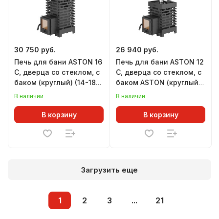
30 750 руб.
26 940 руб.
Печь для бани ASTON 16
Печь для бани ASTON 12
С, дверца со стеклом, с
С, дверца со стеклом, с
баком (круглый) (14-18
баком ASTON (круглый)
м.куб)
(6-14 м.куб)
В наличии
В наличии
В корзину
В корзину
Загрузить еще
1
2
3
...
21