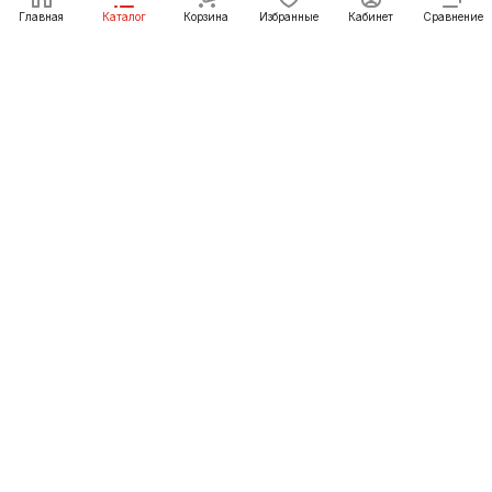
Главная
Каталог
Корзина
Избранные
Кабинет
Сравнение
Как купить
Подарки
О Компании
8 (391) 222-07-27
krasnoyarsk@pechgrad.ru
manager.krasnoyarsk@pechgrad.ru
Красноярск, ул. 2-ая Брянская, 12 ст4А
© 2012-2026 «ПечьГрад» официальный сайт фирменного
магазина в Красноярске и интернет-магазин для онлайн-