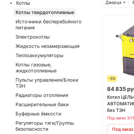
Дверца
Котлы
Котлы твердотопливные
Источники бесперебойного
питания
Электрокотлы
Жидкость незамерзающая
Теплоаккумуляторы
Котлы газовые,
жидкотопливные
-5%
Пульты управления/Блоки
ТЭН
84 835 ру
Радиаторы отопления
Котел ЦЕЛ
АВТОМАТИК 
Расширительные баки
без ТЭН
Буферные ёмкости
Под заказ 3/1
Регуляторы тяги/Группы
безопасности
Под заказ