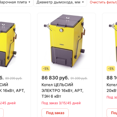
Варочная плита
Диаметр дымохода, мм
Очистить фильт
-5%
-5%
б.
86 830 руб.
88 1
89 299 руб.
91 399 руб.
ЬСИЙ
Котел ЦЕЛЬСИЙ
Котел
16кВт, АРТ,
ЭЛЕКТРО 16кВт, АРТ,
20кВт
ТЭН 6 кВт
Под з
5/45 дней
Под заказ 3/15/45 дней
Под заказ
Под