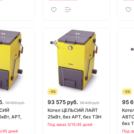
-5%
-5%
б.
93 575 руб.
95 6
96 899 руб.
98 499 руб.
ЬСИЙ
Котел ЦЕЛЬСИЙ ЛАЙТ
Коте
кВт, АРТ,
25кВт, без АРТ, без ТЭН
АВТО
без 
Под заказ 3/15/45 дней
5/45 дней
Под з