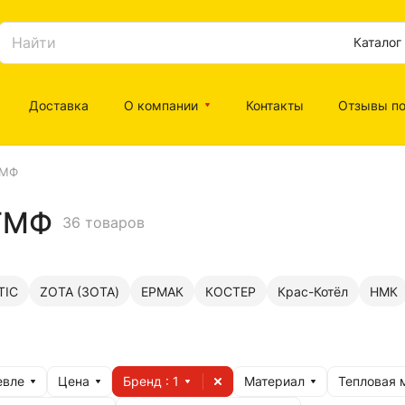
Каталог
Доставка
О компании
Контакты
Отзывы по
МФ
 ТМФ
36 товаров
TIC
ZOTA (ЗОТА)
ЕРМАК
КОСТЕР
Крас-Котёл
НМК
евле
Цена
Бренд
: 1
Материал
Тепловая 