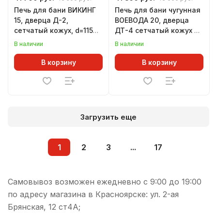
Печь для бани ВИКИНГ
Печь для бани чугунная
15, дверца Д-2,
ВОЕВОДА 20, дверца
сетчатый кожух, d=115
ДТ-4 сетчатый кожух d
мм (8-20 м.куб)
= 115 мм (12-20 м.куб)
В наличии
В наличии
В корзину
В корзину
Загрузить еще
1
2
3
...
17
Самовывоз возможен ежедневно с 9:00 до 19:00
по адресу магазина в Красноярске: ул. 2-ая
Брянская, 12 ст4А;