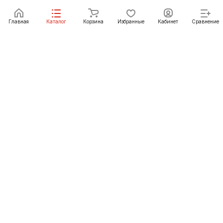
Главная
Каталог
Корзина
Избранные
Кабинет
Сравнение
Как купить
Подарки
О Компании
8 (391) 222-07-27
krasnoyarsk@pechgrad.ru
manager.krasnoyarsk@pechgrad.ru
Красноярск, ул. 2-ая Брянская, 12 ст4А