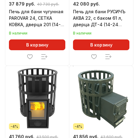
37 879 руб.
42 080 руб.
40 730 руб.
Печь для бани чугунная
Печь для бани РУСИЧЪ
PAROVAR 24, СЕТКА
АКВА 22, с баком 61 л,
КОВКА, дверца 201 (14-
дверца ДТ-4 (14-24
24 м.куб)
м.куб)
В наличии
В наличии
В корзину
В корзину
-4%
-4%
41 760 руб.
41 856 руб.
43 500 руб.
43 600 руб.