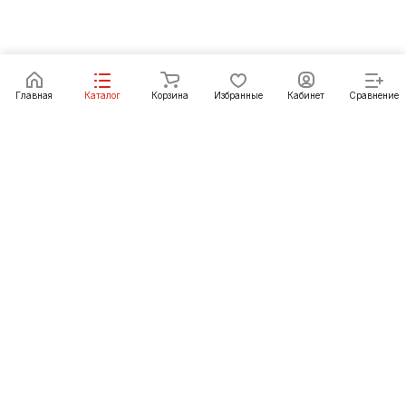
Главная
Каталог
Корзина
Избранные
Кабинет
Сравнение
Как купить
Подарки
О Компании
8 (391) 222-07-27
krasnoyarsk@pechgrad.ru
manager.krasnoyarsk@pechgrad.ru
Красноярск, ул. 2-ая Брянская, 12 ст4А