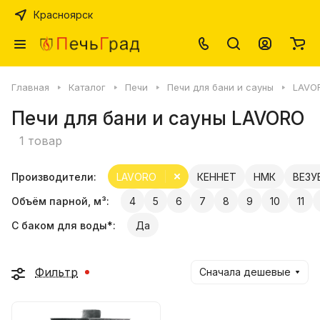
Красноярск
Главная
Каталог
Печи
Печи для бани и сауны
LAVO
Печи для бани и сауны LAVORO
1 товар
Производители:
LAVORO
КЕННЕТ
НМК
ВЕЗУ
Объём парной, м³:
4
5
6
7
8
9
10
11
С баком для воды*:
Да
Фильтр
Сначала дешевые