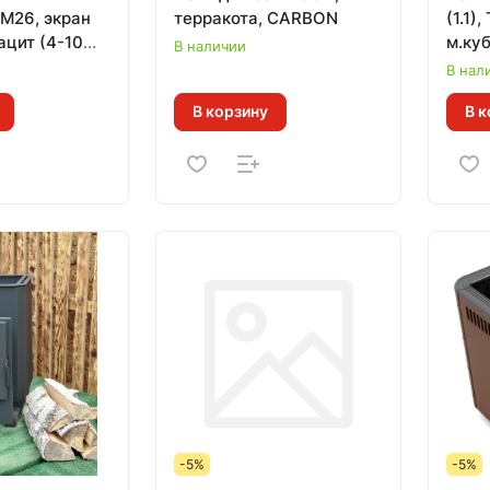
М26, экран
терракота, CARBON
(1.1)
рацит (4-10
м.куб
В наличии
В нал
В корзину
В к
-5%
-5%