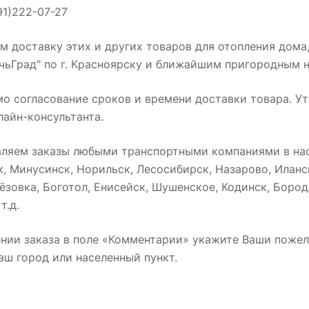
91)222-07-27
 доставку этих и других товаров для отопления дома
чьГрад" по г. Красноярску и ближайшим пригородным 
мо согласование сроков и времени доставки товара. У
лайн-консультанта.
вляем заказы любыми транспортными компаниями в нас
к, Минусинск, Норильск, Лесосибирск, Назарово, Илан
ёзовка, Боготол, Енисейск, Шушенское, Кодинск, Бород
т.д.
нии заказа в поле «Комментарии» укажите Ваши пожел
аш город или населенный пункт.