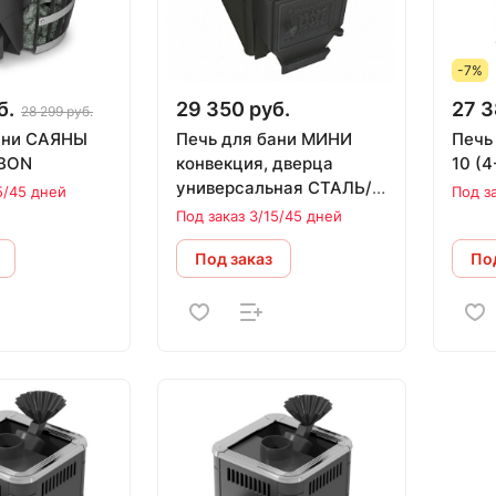
-7%
б.
29 350 руб.
27 3
28 299 руб.
ани САЯНЫ
Печь для бани МИНИ
Печь
CARBON
конвекция, дверца
10 
универсальная СТАЛЬ/
5/45 дней
Под з
СТЕКЛО (12 м.куб)
Под заказ 3/15/45 дней
Под заказ
Под