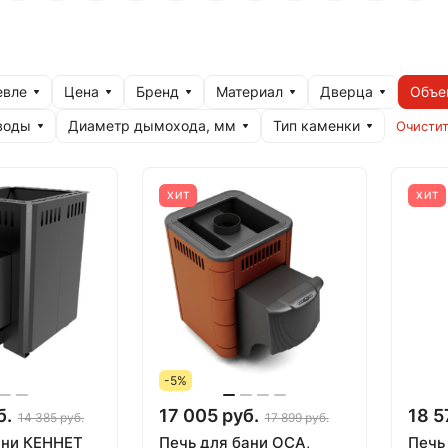
евле
Цена
Бренд
Материал
Дверца
Объе
воды
Диаметр дымохода, мм
Тип каменки
Очистит
ХИТ
ХИТ
-5%
б.
17 005 руб.
18 5
14 385 руб.
17 899 руб.
ани КЕННЕТ
Печь для бани ОСА,
Печь