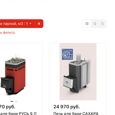
м парной, м3
: 1
ь фильтр
70 руб.
24 970 руб.
 для бани РУСЬ 9 Л
Печь для бани САХАРА