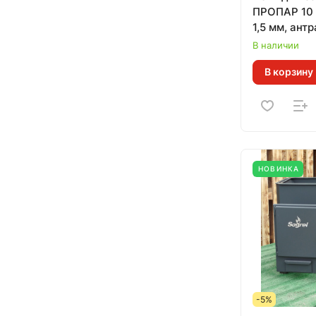
ПРОПАР 10 
1,5 мм, ант
м.куб)
В наличии
В корзину
НОВИНКА
-5%