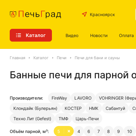
Красноярск
Каталог
Видео
Новости
Оплата
Главная
Каталог
Печи
Печи для бани и сауны
Банные печи для парной 
Производители:
FireWay
LAVORO
VOHRINGER (Фери
Клондайк (Булерьян)
КОСТЕР
НМК
Сабантуй
С
Техно Лит (Gefest)
ТМФ
Царь-Печи
Объём парной, м³:
5
4
6
7
8
9
10