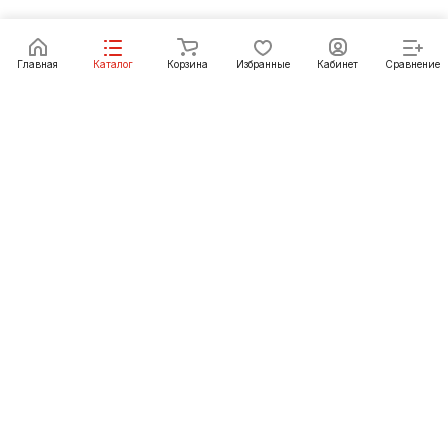
Главная
Каталог
Корзина
Избранные
Кабинет
Сравнение
Как купить
Подарки
О Компании
8 (391) 222-07-27
krasnoyarsk@pechgrad.ru
manager.krasnoyarsk@pechgrad.ru
Красноярск, ул. 2-ая Брянская, 12 ст4А