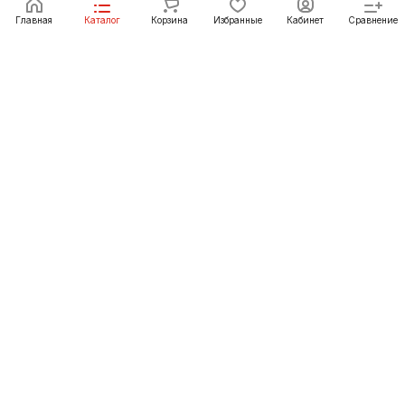
Главная
Каталог
Корзина
Избранные
Кабинет
Сравнение
Как купить
Подарки
О Компании
8 (391) 222-07-27
krasnoyarsk@pechgrad.ru
manager.krasnoyarsk@pechgrad.ru
Красноярск, ул. 2-ая Брянская, 12 ст4А
© 2012-2026 «ПечьГрад» официальный сайт фирменного