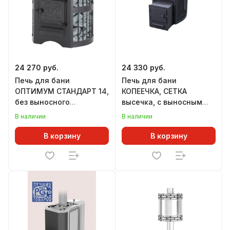
24 270 руб.
24 330 руб.
Печь для бани
Печь для бани
ОПТИМУМ СТАНДАРТ 14,
КОПЕЕЧКА, СЕТКА
без выносного
высечка, с выносным
топливного канала,
топливным каналом (6-
В наличии
В наличии
дверца ДТ-3 (6-14
15 м.куб)
м.куб)
В корзину
В корзину